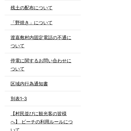
残土の配布について
「野焼き」について
渡嘉敷村内固定電話の不通に
ついて
停電に関するお問い合わせに
ついて
区域内行為通知書
別表1-3
【村民並びに観光客の皆様
へ】 ビーチの利用ルールにつ
いて