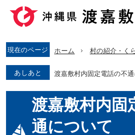
現在のページ
ホーム
村の紹介・く
あしあと
渡嘉敷村内固定電話の不通
渡嘉敷村内固
通について