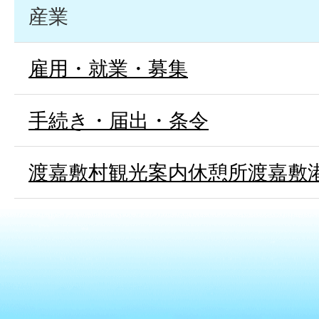
産業
雇用・就業・募集
手続き・届出・条令
渡嘉敷村観光案内休憩所渡嘉敷