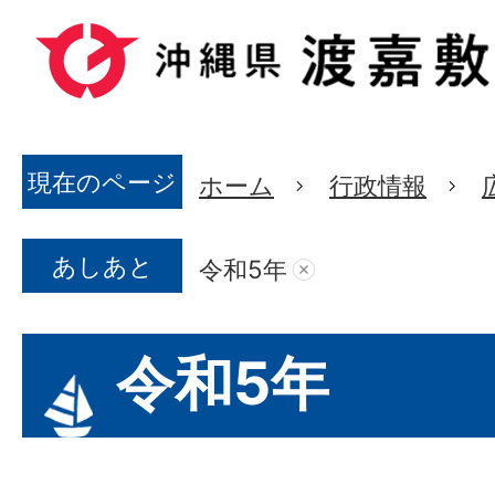
現在のページ
ホーム
行政情報
あしあと
令和5年
令和5年